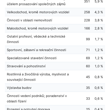
351
5,9 %
účelem prosazování společných zájmů
Velkoobchod, kromě motorových vozidel
258
4,3 %
Činnosti v oblasti nemovitostí
228
3,8 %
Maloobchod, kromě motorových vozidel
166
2,8 %
Ostatní profesní, vědecké a technické
99
1,7 %
činnosti
Sportovní, zábavní a rekreační činnosti
71
1,2 %
Specializované stavební činnosti
69
1,2 %
Stravování a pohostinství
60
1,0 %
Rostlinná a živočišná výroba, myslivost a
45
0,8 %
související činnosti
Výstavba budov
35
0,6 %
Činnosti vedení podniků; poradenství v
33
0,6 %
oblasti řízení
Pozemní a potrubní doprava
25
0,4 %