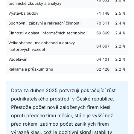
76 652
2,6 %
technické zkoušky a analýzy
Výstavba budov
71 148
2,5 %
Sportovní, zábavní a rekreační činnosti
70 511
2,4 %
Činnosti v oblasti informačních technologií
69 869
2,4 %
Velkoobchod, maloobchod a opravy
64 667
2,2 %
motorových vozidel
Vzdělávání
64 401
2,2 %
Reklama a průzkum trhu
62 428
2,2 %
Data za duben 2025 potvrzují pokračující růst
podnikatelského prostředí v České republice.
Přestože počet nově založených firem klesl
oproti předchozímu měsíci, stále je vyšší než
před rokem, zatímco počet zaniklých firem
výrazně klesl, což je pozitivní signál stability