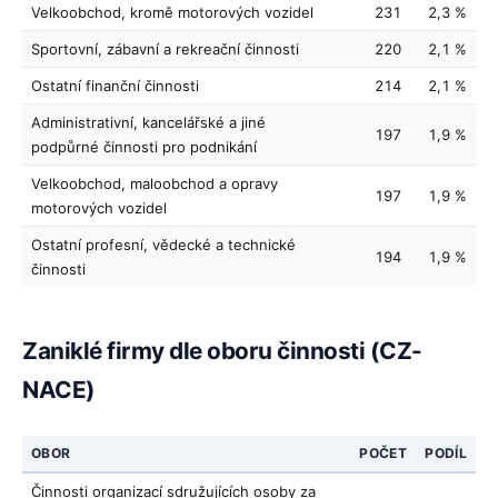
Velkoobchod, kromě motorových vozidel
231
2,3 %
Sportovní, zábavní a rekreační činnosti
220
2,1 %
Ostatní finanční činnosti
214
2,1 %
Administrativní, kancelářské a jiné
197
1,9 %
podpůrné činnosti pro podnikání
Velkoobchod, maloobchod a opravy
197
1,9 %
motorových vozidel
Ostatní profesní, vědecké a technické
194
1,9 %
činnosti
Zaniklé firmy dle oboru činnosti (CZ-
NACE)
OBOR
POČET
PODÍL
Činnosti organizací sdružujících osoby za