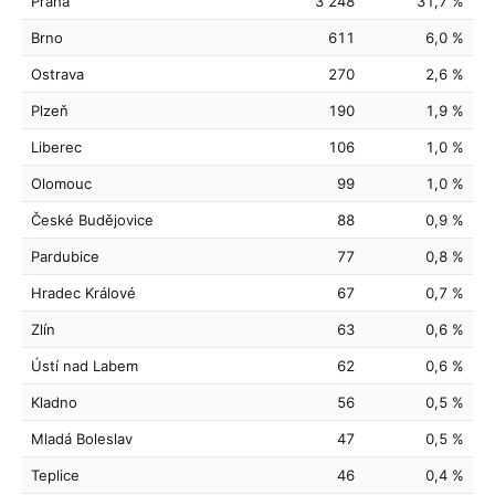
Praha
3 248
31,7 %
Brno
611
6,0 %
Ostrava
270
2,6 %
Plzeň
190
1,9 %
Liberec
106
1,0 %
Olomouc
99
1,0 %
České Budějovice
88
0,9 %
Pardubice
77
0,8 %
Hradec Králové
67
0,7 %
Zlín
63
0,6 %
Ústí nad Labem
62
0,6 %
Kladno
56
0,5 %
Mladá Boleslav
47
0,5 %
Teplice
46
0,4 %