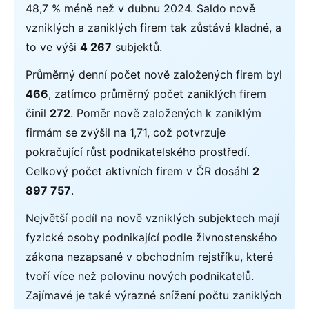
48,7 % méně než v dubnu 2024. Saldo nově
vzniklých a zaniklých firem tak zůstává kladné, a
to ve výši
4 267
subjektů.
Průměrný denní počet nově založených firem byl
466
, zatímco průměrný počet zaniklých firem
činil
272
. Poměr nově založených k zaniklým
firmám se zvýšil na 1,71, což potvrzuje
pokračující růst podnikatelského prostředí.
Celkový počet aktivních firem v ČR dosáhl
2
897 757
.
Největší podíl na nově vzniklých subjektech mají
fyzické osoby podnikající podle živnostenského
zákona nezapsané v obchodním rejstříku, které
tvoří více než polovinu nových podnikatelů.
Zajímavé je také výrazné snížení počtu zaniklých