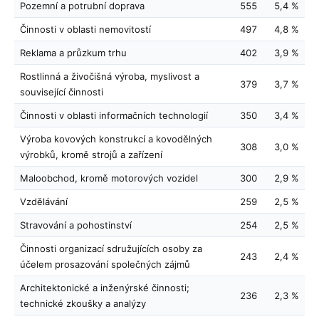
Pozemní a potrubní doprava
555
5,4 %
Činnosti v oblasti nemovitostí
497
4,8 %
Reklama a průzkum trhu
402
3,9 %
Rostlinná a živočišná výroba, myslivost a
379
3,7 %
související činnosti
Činnosti v oblasti informačních technologií
350
3,4 %
Výroba kovových konstrukcí a kovodělných
308
3,0 %
výrobků, kromě strojů a zařízení
Maloobchod, kromě motorových vozidel
300
2,9 %
Vzdělávání
259
2,5 %
Stravování a pohostinství
254
2,5 %
Činnosti organizací sdružujících osoby za
243
2,4 %
účelem prosazování společných zájmů
Architektonické a inženýrské činnosti;
236
2,3 %
technické zkoušky a analýzy