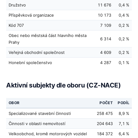
Družstvo
11 676
0,4 %
Příspěvková organizace
10 173
0,4 %
Kód 707
7 109
0,2 %
Obec nebo městská část hlavního města
6 314
0,2 %
Prahy
Veřejná obchodní společnost
4 609
0,2 %
Honební společenstvo
4 287
0,1 %
Aktivní subjekty dle oboru (CZ-NACE)
OBOR
POČET
PODÍL
Specializované stavební činnosti
258 475
8,9 %
Činnosti v oblasti nemovitostí
204 643
7,1 %
Velkoobchod, kromě motorových vozidel
184 372
6,4 %