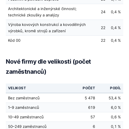
Architektonické a inženýrské činnosti;
24
0,4 %
technické zkoušky a analýzy
Výroba kovových konstrukcí a kovodělných
22
0,4 %
výrobků, kromě strojů a zařízení
Kód 00
22
0,4 %
Nové firmy dle velikosti (počet
zaměstnanců)
VELIKOST
POČET
PODÍL
Bez zaměstnanců
5 478
53,4 %
1–9 zaměstnanců
619
6,0 %
10–49 zaměstnanců
57
0,6 %
50–249 zaměstnanců
6
0,1 %