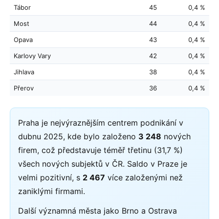
Tábor
45
0,4 %
Most
44
0,4 %
Opava
43
0,4 %
Karlovy Vary
42
0,4 %
Jihlava
38
0,4 %
Přerov
36
0,4 %
Praha je nejvýraznějším centrem podnikání v
dubnu 2025, kde bylo založeno
3 248
nových
firem, což představuje téměř třetinu (31,7 %)
všech nových subjektů v ČR. Saldo v Praze je
velmi pozitivní, s
2 467
více založenými než
zaniklými firmami.
Další významná města jako Brno a Ostrava