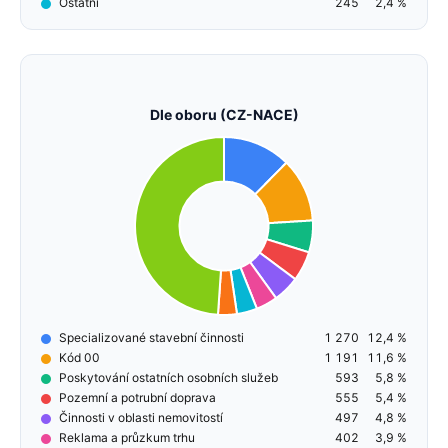
Ostatní
245
2,4 %
Dle oboru (CZ-NACE)
Specializované stavební činnosti
1 270
12,4 %
Kód 00
1 191
11,6 %
Poskytování ostatních osobních služeb
593
5,8 %
Pozemní a potrubní doprava
555
5,4 %
Činnosti v oblasti nemovitostí
497
4,8 %
Reklama a průzkum trhu
402
3,9 %