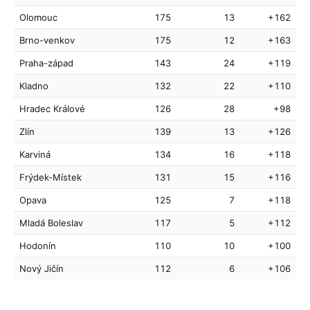
Olomouc
175
13
+162
Brno-venkov
175
12
+163
Praha-západ
143
24
+119
Kladno
132
22
+110
Hradec Králové
126
28
+98
Zlín
139
13
+126
Karviná
134
16
+118
Frýdek-Místek
131
15
+116
Opava
125
7
+118
Mladá Boleslav
117
5
+112
Hodonín
110
10
+100
Nový Jičín
112
6
+106