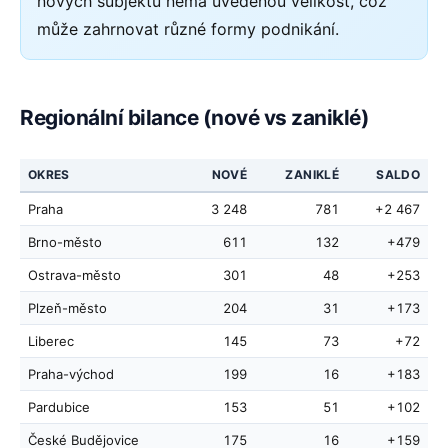
nových subjektů nemá uvedenou velikost, což
může zahrnovat různé formy podnikání.
Regionální bilance (nové vs zaniklé)
OKRES
NOVÉ
ZANIKLÉ
SALDO
Praha
3 248
781
+2 467
Brno-město
611
132
+479
Ostrava-město
301
48
+253
Plzeň-město
204
31
+173
Liberec
145
73
+72
Praha-východ
199
16
+183
Pardubice
153
51
+102
České Budějovice
175
16
+159