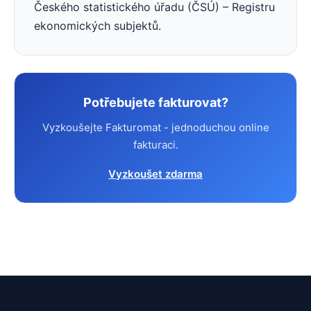
Českého statistického úřadu (ČSÚ) – Registru
ekonomických subjektů.
Potřebujete fakturovat?
Vyzkoušejte Fakturomat - jednoduchou online
fakturaci.
Vyzkoušet zdarma