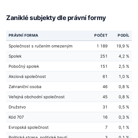
Zaniklé subjekty dle právní formy
PRÁVNÍ FORMA
POČET
PODÍL
Společnost s ručením omezeným
1 189
19,9 %
Spolek
251
4,2 %
Pobočný spolek
151
2,5 %
Akciová společnost
61
1,0 %
Zahraniční osoba
46
0,8 %
Veřejná obchodní společnost
45
0,8 %
Družstvo
31
0,5 %
Kód 707
16
0,3 %
Evropská společnost
7
0,1 %
Politická strana, politické hnutí
3
0,1 %