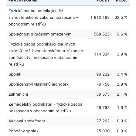
PRÁVNÍ FORMA
POČET
PODÍL
Fyzická osoba podnikající dle
živnostenského zákona nezapsaná v
1 810 182
62,5 %
obchodním rejstříku
Společnost s ručením omezeným
568 523
19,6 %
Fyzická osoba podnikající dle jiných
zákonů než živnostenského a zákona o
114 034
3,9 %
zemědělství nezapsaná v obchodním
rejstříku
Spolek
99 232
3,4 %
Společenství vlastníků jednotek
79 758
2,8 %
Zahraniční
59 575
2,1 %
Zemědělský podnikatel - fyzická osoba
46 793
1,6 %
nezapsaná v obchodním rejstříku
Akciová společnost
27 262
0,9 %
Pobočný spolek
25 030
0,9 %