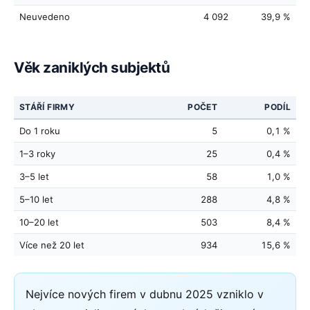
Neuvedeno
4 092
39,9 %
Věk zaniklých subjektů
STÁŘÍ FIRMY
POČET
PODÍL
Do 1 roku
5
0,1 %
1–3 roky
25
0,4 %
3–5 let
58
1,0 %
5–10 let
288
4,8 %
10–20 let
503
8,4 %
Více než 20 let
934
15,6 %
Nejvíce nových firem v dubnu 2025 vzniklo v