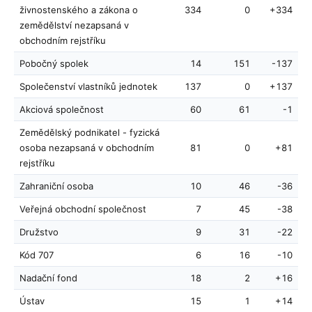
živnostenského a zákona o
334
0
+334
zemědělství nezapsaná v
obchodním rejstříku
Pobočný spolek
14
151
-137
Společenství vlastníků jednotek
137
0
+137
Akciová společnost
60
61
-1
Zemědělský podnikatel - fyzická
osoba nezapsaná v obchodním
81
0
+81
rejstříku
Zahraniční osoba
10
46
-36
Veřejná obchodní společnost
7
45
-38
Družstvo
9
31
-22
Kód 707
6
16
-10
Nadační fond
18
2
+16
Ústav
15
1
+14