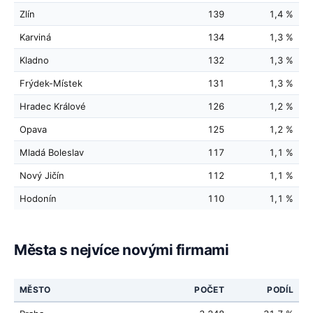
Zlín
139
1,4 %
Karviná
134
1,3 %
Kladno
132
1,3 %
Frýdek-Místek
131
1,3 %
Hradec Králové
126
1,2 %
Opava
125
1,2 %
Mladá Boleslav
117
1,1 %
Nový Jičín
112
1,1 %
Hodonín
110
1,1 %
Města s nejvíce novými firmami
MĚSTO
POČET
PODÍL