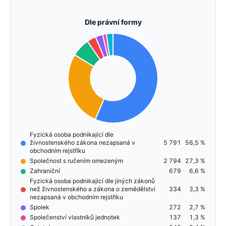
Dle právní formy
Fyzická osoba podnikající dle
živnostenského zákona nezapsaná v
5 791
56,5 %
obchodním rejstříku
Společnost s ručením omezeným
2 794
27,3 %
Zahraniční
679
6,6 %
Fyzická osoba podnikající dle jiných zákonů
než živnostenského a zákona o zemědělství
334
3,3 %
nezapsaná v obchodním rejstříku
Spolek
272
2,7 %
Společenství vlastníků jednotek
137
1,3 %