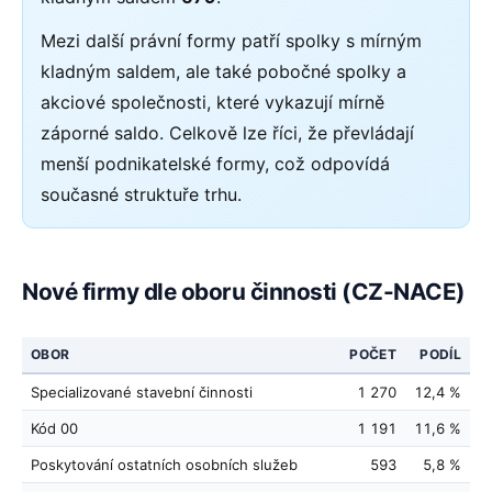
Mezi další právní formy patří spolky s mírným
kladným saldem, ale také pobočné spolky a
akciové společnosti, které vykazují mírně
záporné saldo. Celkově lze říci, že převládají
menší podnikatelské formy, což odpovídá
současné struktuře trhu.
Nové firmy dle oboru činnosti (CZ-NACE)
OBOR
POČET
PODÍL
Specializované stavební činnosti
1 270
12,4 %
Kód 00
1 191
11,6 %
Poskytování ostatních osobních služeb
593
5,8 %