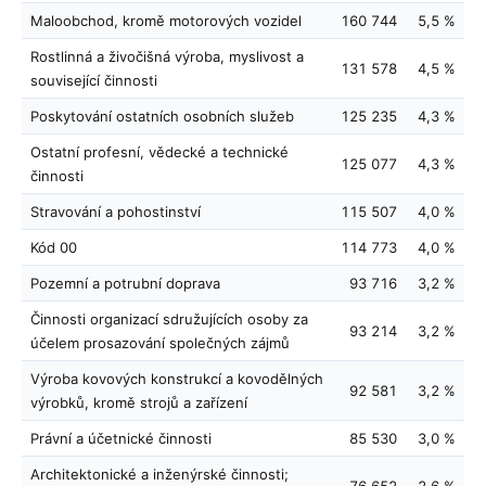
Maloobchod, kromě motorových vozidel
160 744
5,5 %
Rostlinná a živočišná výroba, myslivost a
131 578
4,5 %
související činnosti
Poskytování ostatních osobních služeb
125 235
4,3 %
Ostatní profesní, vědecké a technické
125 077
4,3 %
činnosti
Stravování a pohostinství
115 507
4,0 %
Kód 00
114 773
4,0 %
Pozemní a potrubní doprava
93 716
3,2 %
Činnosti organizací sdružujících osoby za
93 214
3,2 %
účelem prosazování společných zájmů
Výroba kovových konstrukcí a kovodělných
92 581
3,2 %
výrobků, kromě strojů a zařízení
Právní a účetnické činnosti
85 530
3,0 %
Architektonické a inženýrské činnosti;