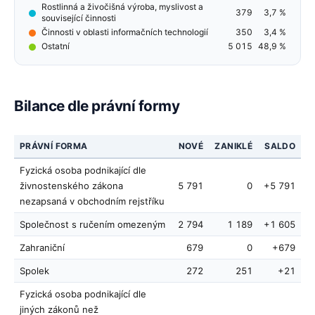
Rostlinná a živočišná výroba, myslivost a
379
3,7 %
související činnosti
Činnosti v oblasti informačních technologií
350
3,4 %
Ostatní
5 015
48,9 %
Bilance dle právní formy
PRÁVNÍ FORMA
NOVÉ
ZANIKLÉ
SALDO
Fyzická osoba podnikající dle
živnostenského zákona
5 791
0
+5 791
nezapsaná v obchodním rejstříku
Společnost s ručením omezeným
2 794
1 189
+1 605
Zahraniční
679
0
+679
Spolek
272
251
+21
Fyzická osoba podnikající dle
jiných zákonů než