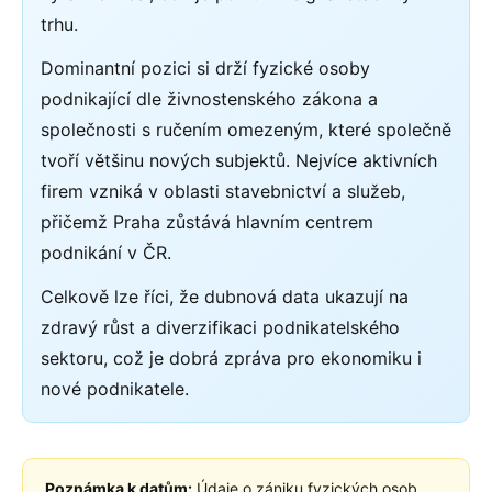
trhu.
Dominantní pozici si drží fyzické osoby
podnikající dle živnostenského zákona a
společnosti s ručením omezeným, které společně
tvoří většinu nových subjektů. Nejvíce aktivních
firem vzniká v oblasti stavebnictví a služeb,
přičemž Praha zůstává hlavním centrem
podnikání v ČR.
Celkově lze říci, že dubnová data ukazují na
zdravý růst a diverzifikaci podnikatelského
sektoru, což je dobrá zpráva pro ekonomiku i
nové podnikatele.
Poznámka k datům:
Údaje o zániku fyzických osob