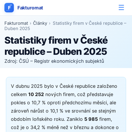
☰
F
Fakturomat
Fakturomat
›
Články
›
Statistiky firem v České republice –
Duben 2025
Statistiky firem v České
republice – Duben 2025
Zdroj: ČSÚ – Registr ekonomických subjektů
V dubnu 2025 bylo v České republice založeno
celkem
10 252
nových firem, což představuje
pokles o 10,7 % oproti předchozímu měsíci, ale
zároveň nárůst o 10,1 % ve srovnání se stejným
obdobím loňského roku. Zaniklo
5 985
firem,
což je o 34,2 % méně než v březnu a dokonce o