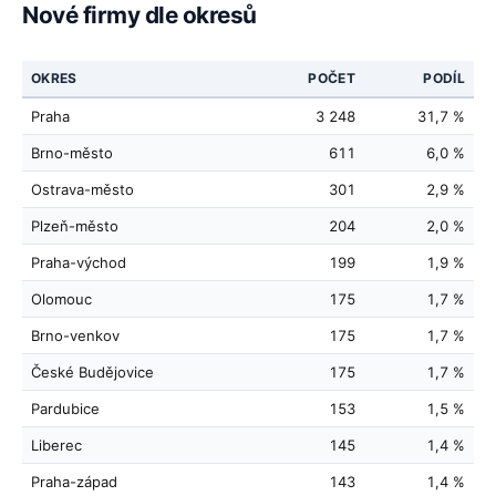
Nové firmy dle okresů
OKRES
POČET
PODÍL
Praha
3 248
31,7 %
Brno-město
611
6,0 %
Ostrava-město
301
2,9 %
Plzeň-město
204
2,0 %
Praha-východ
199
1,9 %
Olomouc
175
1,7 %
Brno-venkov
175
1,7 %
České Budějovice
175
1,7 %
Pardubice
153
1,5 %
Liberec
145
1,4 %
Praha-západ
143
1,4 %