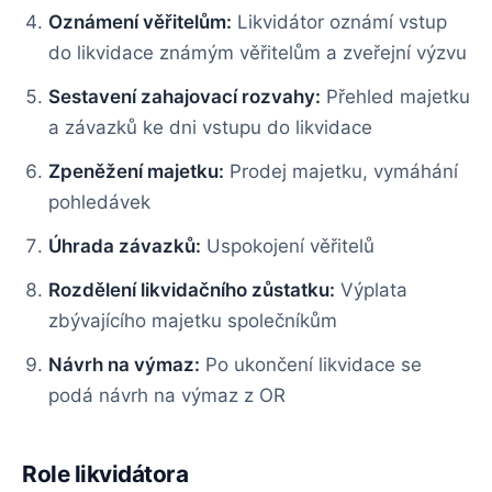
Oznámení věřitelům:
Likvidátor oznámí vstup
do likvidace známým věřitelům a zveřejní výzvu
Sestavení zahajovací rozvahy:
Přehled majetku
a závazků ke dni vstupu do likvidace
Zpeněžení majetku:
Prodej majetku, vymáhání
pohledávek
Úhrada závazků:
Uspokojení věřitelů
Rozdělení likvidačního zůstatku:
Výplata
zbývajícího majetku společníkům
Návrh na výmaz:
Po ukončení likvidace se
podá návrh na výmaz z OR
Role likvidátora