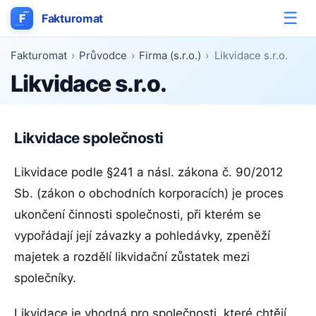
☰
F
Fakturomat
Fakturomat
›
Průvodce
›
Firma (s.r.o.)
›
Likvidace s.r.o.
Likvidace s.r.o.
Likvidace společnosti
Likvidace podle §241 a násl. zákona č. 90/2012
Sb. (zákon o obchodních korporacích) je proces
ukončení činnosti společnosti, při kterém se
vypořádají její závazky a pohledávky, zpeněží
majetek a rozdělí likvidační zůstatek mezi
společníky.
Likvidace je vhodná pro společnosti, které chtějí