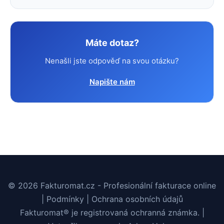
Máte dotaz?
Nenašli jste odpověď na svou otázku?
Napište nám
© 2026 Fakturomat.cz - Profesionální fakturace online
|
Podmínky
|
Ochrana osobních údajů
Fakturomat® je registrovaná ochranná známka. |