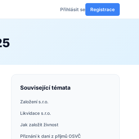
Přihlásit se
Registrace
25
Související témata
Založení s.r.o.
Likvidace s.r.o.
Jak založit živnost
Přiznání k dani z příjmů OSVČ