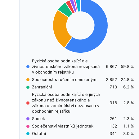
Fyzická osoba podnikající dle
živnostenského zákona nezapsaná
6 867
59,8 %
v obchodním rejstříku
Společnost s ručením omezeným
2 852
24,8 %
Zahraniční
713
6,2 %
Fyzická osoba podnikající dle jiných
zákonů než živnostenského a
318
2,8 %
zákona o zemědělství nezapsaná v
obchodním rejstříku
Spolek
261
2,3 %
Společenství vlastníků jednotek
132
1,1 %
Ostatní
341
3,0 %