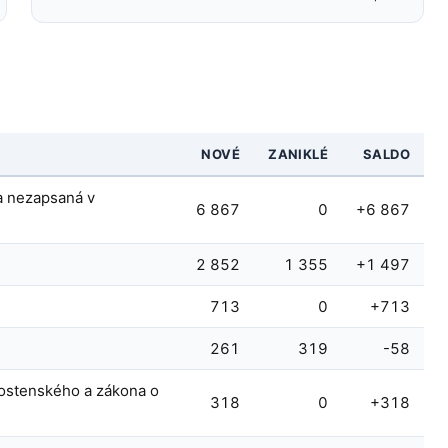
NOVÉ
ZANIKLÉ
SALDO
a nezapsaná v
6 867
0
+6 867
2 852
1 355
+1 497
713
0
+713
261
319
-58
nostenského a zákona o
318
0
+318