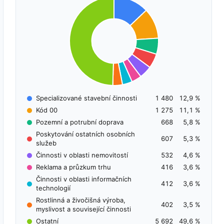
Specializované stavební činnosti
1 480
12,9 %
Kód 00
1 275
11,1 %
Pozemní a potrubní doprava
668
5,8 %
Poskytování ostatních osobních
607
5,3 %
služeb
Činnosti v oblasti nemovitostí
532
4,6 %
Reklama a průzkum trhu
416
3,6 %
Činnosti v oblasti informačních
412
3,6 %
technologií
Rostlinná a živočišná výroba,
402
3,5 %
myslivost a související činnosti
Ostatní
5 692
49,6 %