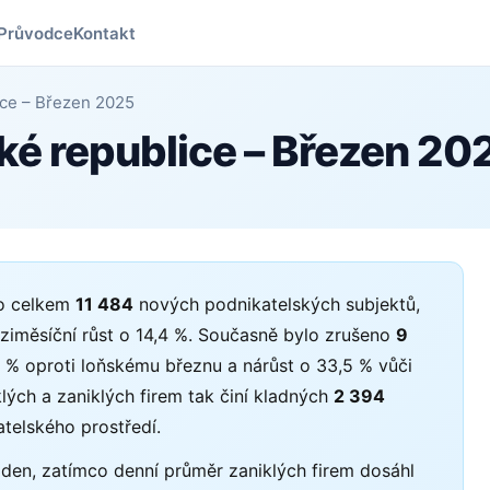
Průvodce
Kontakt
lice – Březen 2025
ské republice – Březen 20
no celkem
11 484
nových podnikatelských subjektů,
eziměsíční růst o 14,4 %. Současně bylo zrušeno
9
 % oproti loňskému březnu a nárůst o 33,5 % vůči
ých a zaniklých firem tak činí kladných
2 394
atelského prostředí.
den, zatímco denní průměr zaniklých firem dosáhl