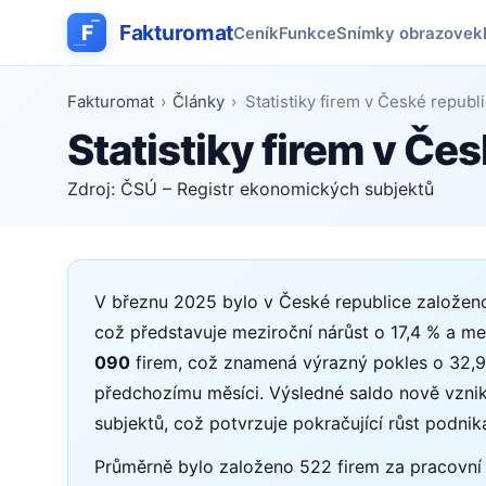
F
Fakturomat
Ceník
Funkce
Snímky obrazovek
Fakturomat
›
Články
›
Statistiky firem v České repub
Statistiky firem v Če
Zdroj: ČSÚ – Registr ekonomických subjektů
V březnu 2025 bylo v České republice založe
což představuje meziroční nárůst o 17,4 % a m
090
firem, což znamená výrazný pokles o 32,9
předchozímu měsíci. Výsledné saldo nově vznikl
subjektů, což potvrzuje pokračující růst podnik
Průměrně bylo založeno 522 firem za pracovní 