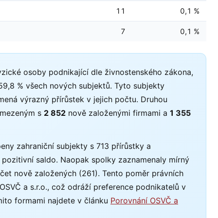
11
0,1 %
7
0,1 %
zické osoby podnikající dle živnostenského zákona,
 59,8 % všech nových subjektů. Tyto subjekty
ná výrazný přírůstek v jejich počtu. Druhou
m omezeným s
2 852
nově založenými firmami a
1 355
ny zahraniční subjekty s 713 přírůstky a
ké pozitivní saldo. Naopak spolky zaznamenaly mírný
počet nově založených (261). Tento poměr právních
OSVČ a s.r.o., což odráží preference podnikatelů v
mito formami najdete v článku
Porovnání OSVČ a