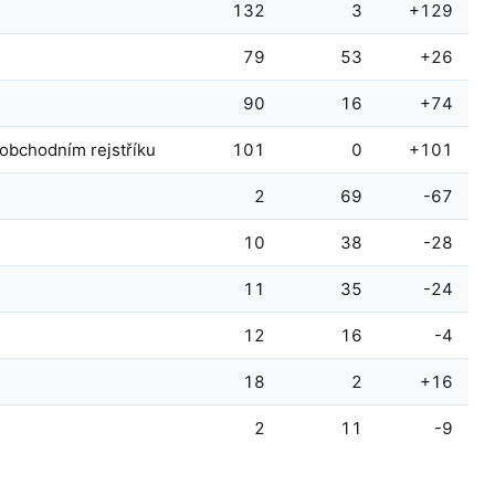
132
3
+129
79
53
+26
90
16
+74
obchodním rejstříku
101
0
+101
2
69
-67
10
38
-28
11
35
-24
12
16
-4
18
2
+16
2
11
-9