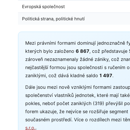
Evropská společnost
Politická strana, politické hnutí
Mezi právními formami dominují jednoznačně fy
kterých bylo založeno
6 867
, což představuje
zároveň nezaznamenaly žádné zániky, což zname
nejčastější formou jsou společnosti s ručení
zaniklými, což dává kladné saldo
1 497
.
Dále jsou mezi nově vzniklými formami zastoupe
společenství vlastníků jednotek, které mají ta
pokles, neboť počet zaniklých (319) převýšil 
forem ukazuje, že nejvíce se rozšiřuje segment 
současném prostředí. Více o rozdílech mezi tě
s.r.o.
.