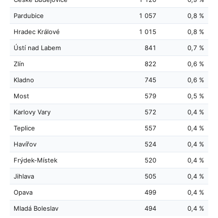
Pardubice
1 057
0,8 %
Hradec Králové
1 015
0,8 %
Ústí nad Labem
841
0,7 %
Zlín
822
0,6 %
Kladno
745
0,6 %
Most
579
0,5 %
Karlovy Vary
572
0,4 %
Teplice
557
0,4 %
Havířov
524
0,4 %
Frýdek-Místek
520
0,4 %
Jihlava
505
0,4 %
Opava
499
0,4 %
Mladá Boleslav
494
0,4 %