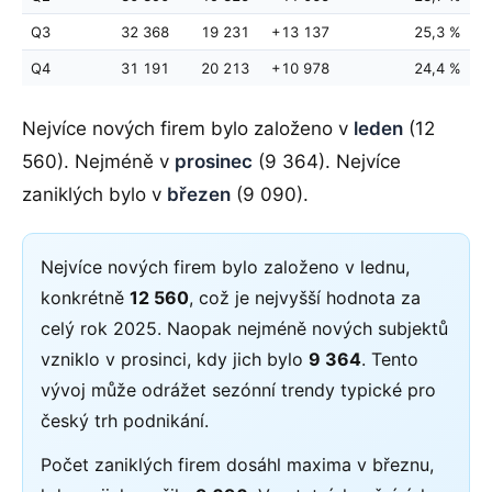
Q3
32 368
19 231
+13 137
25,3 %
Q4
31 191
20 213
+10 978
24,4 %
Nejvíce nových firem bylo založeno v
leden
(12
560). Nejméně v
prosinec
(9 364). Nejvíce
zaniklých bylo v
březen
(9 090).
Nejvíce nových firem bylo založeno v lednu,
konkrétně
12 560
, což je nejvyšší hodnota za
celý rok 2025. Naopak nejméně nových subjektů
vzniklo v prosinci, kdy jich bylo
9 364
. Tento
vývoj může odrážet sezónní trendy typické pro
český trh podnikání.
Počet zaniklých firem dosáhl maxima v březnu,