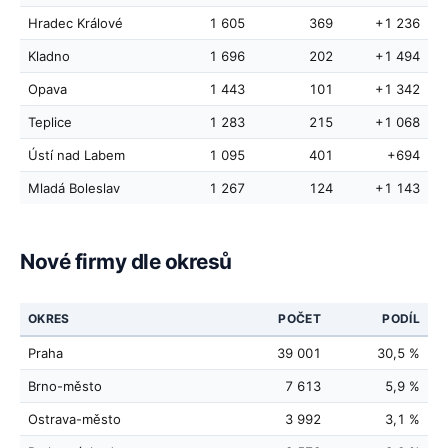
Hradec Králové
1 605
369
+1 236
Kladno
1 696
202
+1 494
Opava
1 443
101
+1 342
Teplice
1 283
215
+1 068
Ústí nad Labem
1 095
401
+694
Mladá Boleslav
1 267
124
+1 143
Nové firmy dle okresů
OKRES
POČET
PODÍL
Praha
39 001
30,5 %
Brno-město
7 613
5,9 %
Ostrava-město
3 992
3,1 %