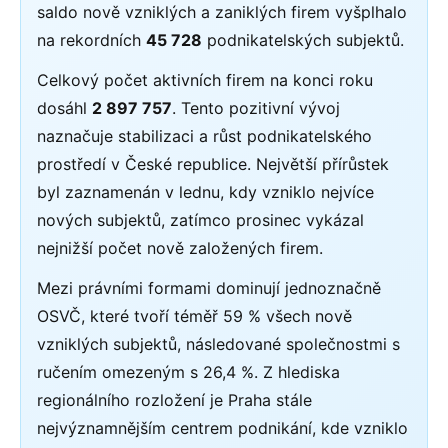
saldo nově vzniklých a zaniklých firem vyšplhalo
na rekordních
45 728
podnikatelských subjektů.
Celkový počet aktivních firem na konci roku
dosáhl
2 897 757
. Tento pozitivní vývoj
naznačuje stabilizaci a růst podnikatelského
prostředí v České republice. Největší přírůstek
byl zaznamenán v lednu, kdy vzniklo nejvíce
nových subjektů, zatímco prosinec vykázal
nejnižší počet nově založených firem.
Mezi právními formami dominují jednoznačně
OSVČ, které tvoří téměř 59 % všech nově
vzniklých subjektů, následované společnostmi s
ručením omezeným s 26,4 %. Z hlediska
regionálního rozložení je Praha stále
nejvýznamnějším centrem podnikání, kde vzniklo