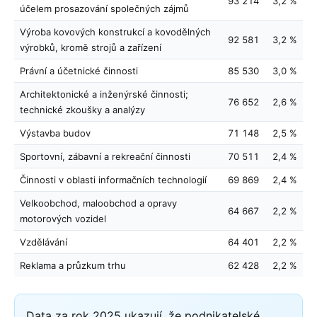
93 214
3,2 %
účelem prosazování společných zájmů
Výroba kovových konstrukcí a kovodělných
92 581
3,2 %
výrobků, kromě strojů a zařízení
Právní a účetnické činnosti
85 530
3,0 %
Architektonické a inženýrské činnosti;
76 652
2,6 %
technické zkoušky a analýzy
Výstavba budov
71 148
2,5 %
Sportovní, zábavní a rekreační činnosti
70 511
2,4 %
Činnosti v oblasti informačních technologií
69 869
2,4 %
Velkoobchod, maloobchod a opravy
64 667
2,2 %
motorových vozidel
Vzdělávání
64 401
2,2 %
Reklama a průzkum trhu
62 428
2,2 %
Data za rok 2025 ukazují, že podnikatelské