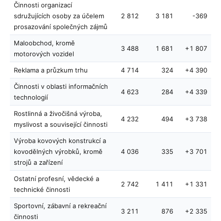
Činnosti organizací
sdružujících osoby za účelem
2 812
3 181
-369
prosazování společných zájmů
Maloobchod, kromě
3 488
1 681
+1 807
motorových vozidel
Reklama a průzkum trhu
4 714
324
+4 390
Činnosti v oblasti informačních
4 623
284
+4 339
technologií
Rostlinná a živočišná výroba,
4 232
494
+3 738
myslivost a související činnosti
Výroba kovových konstrukcí a
kovodělných výrobků, kromě
4 036
335
+3 701
strojů a zařízení
Ostatní profesní, vědecké a
2 742
1 411
+1 331
technické činnosti
Sportovní, zábavní a rekreační
3 211
876
+2 335
činnosti