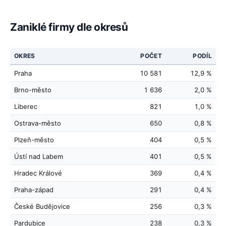
Zaniklé firmy dle okresů
OKRES
POČET
PODÍL
Praha
10 581
12,9 %
Brno-město
1 636
2,0 %
Liberec
821
1,0 %
Ostrava-město
650
0,8 %
Plzeň-město
404
0,5 %
Ústí nad Labem
401
0,5 %
Hradec Králové
369
0,4 %
Praha-západ
291
0,4 %
České Budějovice
256
0,3 %
Pardubice
238
0,3 %