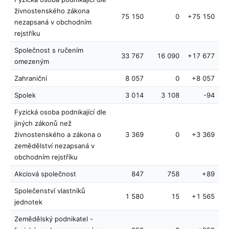
živnostenského zákona
75 150
0
+75 150
nezapsaná v obchodním
rejstříku
Společnost s ručením
33 767
16 090
+17 677
omezeným
Zahraniční
8 057
0
+8 057
Spolek
3 014
3 108
-94
Fyzická osoba podnikající dle
jiných zákonů než
živnostenského a zákona o
3 369
0
+3 369
zemědělství nezapsaná v
obchodním rejstříku
Akciová společnost
847
758
+89
Společenství vlastníků
1 580
15
+1 565
jednotek
Zemědělský podnikatel -