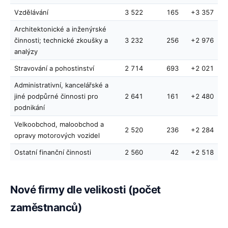
Vzdělávání
3 522
165
+3 357
Architektonické a inženýrské
činnosti; technické zkoušky a
3 232
256
+2 976
analýzy
Stravování a pohostinství
2 714
693
+2 021
Administrativní, kancelářské a
jiné podpůrné činnosti pro
2 641
161
+2 480
podnikání
Velkoobchod, maloobchod a
2 520
236
+2 284
opravy motorových vozidel
Ostatní finanční činnosti
2 560
42
+2 518
Nové firmy dle velikosti (počet
zaměstnanců)