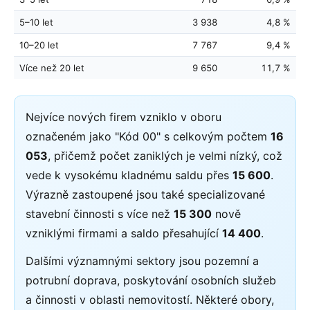
5–10 let
3 938
4,8 %
10–20 let
7 767
9,4 %
Více než 20 let
9 650
11,7 %
Nejvíce nových firem vzniklo v oboru
označeném jako "Kód 00" s celkovým počtem
16
053
, přičemž počet zaniklých je velmi nízký, což
vede k vysokému kladnému saldu přes
15 600
.
Výrazně zastoupené jsou také specializované
stavební činnosti s více než
15 300
nově
vzniklými firmami a saldo přesahující
14 400
.
Dalšími významnými sektory jsou pozemní a
potrubní doprava, poskytování osobních služeb
a činnosti v oblasti nemovitostí. Některé obory,