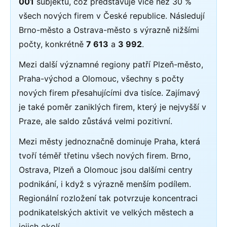
001
subjektů, což představuje více než 30 %
všech nových firem v České republice. Následují
Brno-město a Ostrava-město s výrazně nižšími
počty, konkrétně
7 613
a
3 992
.
Mezi další významné regiony patří Plzeň-město,
Praha-východ a Olomouc, všechny s počty
nových firem přesahujícími dva tisíce. Zajímavý
je také poměr zaniklých firem, který je nejvyšší v
Praze, ale saldo zůstává velmi pozitivní.
Mezi městy jednoznačně dominuje Praha, která
tvoří téměř třetinu všech nových firem. Brno,
Ostrava, Plzeň a Olomouc jsou dalšími centry
podnikání, i když s výrazně menším podílem.
Regionální rozložení tak potvrzuje koncentraci
podnikatelských aktivit ve velkých městech a
jejich okolí.