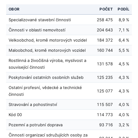
OBOR
POČET
PODÍL
Specializované stavební činnosti
258 475
8,9 %
Činnosti v oblasti nemovitostí
204 643
7,1 %
Velkoobchod, kromě motorových vozidel
184 372
6,4 %
Maloobchod, kromě motorových vozidel
160 744
5,5 %
Rostlinná a živočišná výroba, myslivost a
131 578
4,5 %
související činnosti
Poskytování ostatních osobních služeb
125 235
4,3 %
Ostatní profesní, vědecké a technické
125 077
4,3 %
činnosti
Stravování a pohostinství
115 507
4,0 %
Kód 00
114 773
4,0 %
Pozemní a potrubní doprava
93 716
3,2 %
Činnosti organizací sdružujících osoby za