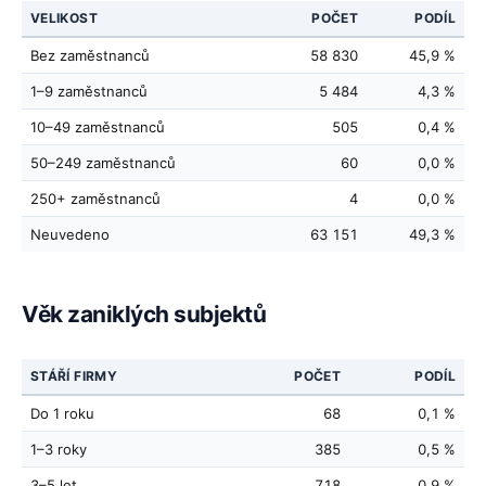
VELIKOST
POČET
PODÍL
Bez zaměstnanců
58 830
45,9 %
1–9 zaměstnanců
5 484
4,3 %
10–49 zaměstnanců
505
0,4 %
50–249 zaměstnanců
60
0,0 %
250+ zaměstnanců
4
0,0 %
Neuvedeno
63 151
49,3 %
Věk zaniklých subjektů
STÁŘÍ FIRMY
POČET
PODÍL
Do 1 roku
68
0,1 %
1–3 roky
385
0,5 %
3–5 let
718
0,9 %