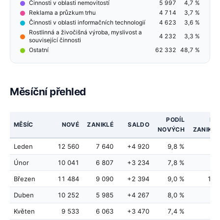
Činnosti v oblasti nemovitostí
5 997
4,7 %
Reklama a průzkum trhu
4 714
3,7 %
Činnosti v oblasti informačních technologií
4 623
3,6 %
Rostlinná a živočišná výroba, myslivost a
4 232
3,3 %
související činnosti
Ostatní
62 332
48,7 %
Měsíční přehled
PODÍL
PO
MĚSÍC
NOVÉ
ZANIKLÉ
SALDO
NOVÝCH
ZANIKL
Leden
12 560
7 640
+4 920
9,8 %
9,
Únor
10 041
6 807
+3 234
7,8 %
8,
Březen
11 484
9 090
+2 394
9,0 %
11,
Duben
10 252
5 985
+4 267
8,0 %
7,
Květen
9 533
6 063
+3 470
7,4 %
7,