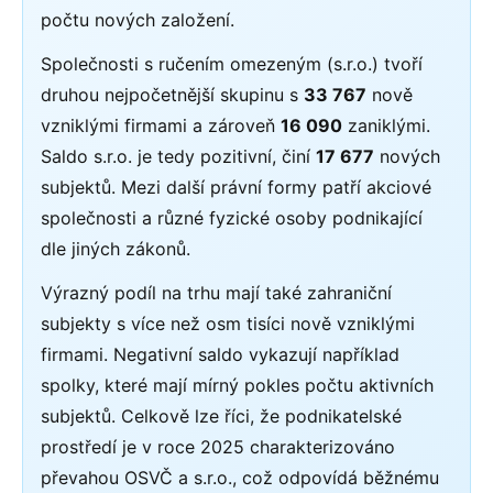
počtu nových založení.
Společnosti s ručením omezeným (s.r.o.) tvoří
druhou nejpočetnější skupinu s
33 767
nově
vzniklými firmami a zároveň
16 090
zaniklými.
Saldo s.r.o. je tedy pozitivní, činí
17 677
nových
subjektů. Mezi další právní formy patří akciové
společnosti a různé fyzické osoby podnikající
dle jiných zákonů.
Výrazný podíl na trhu mají také zahraniční
subjekty s více než osm tisíci nově vzniklými
firmami. Negativní saldo vykazují například
spolky, které mají mírný pokles počtu aktivních
subjektů. Celkově lze říci, že podnikatelské
prostředí je v roce 2025 charakterizováno
převahou OSVČ a s.r.o., což odpovídá běžnému