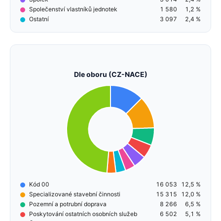
Společenství vlastníků jednotek
1 580
1,2 %
Ostatní
3 097
2,4 %
Dle oboru (CZ-NACE)
Kód 00
16 053
12,5 %
Specializované stavební činnosti
15 315
12,0 %
Pozemní a potrubní doprava
8 266
6,5 %
Poskytování ostatních osobních služeb
6 502
5,1 %