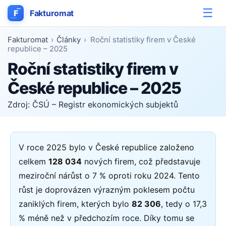
☰
F
Fakturomat
Fakturomat
›
Články
›
Roční statistiky firem v České
republice – 2025
Roční statistiky firem v
České republice – 2025
Zdroj: ČSÚ – Registr ekonomických subjektů
V roce 2025 bylo v České republice založeno
celkem
128 034
nových firem, což představuje
meziroční nárůst o 7 % oproti roku 2024. Tento
růst je doprovázen výrazným poklesem počtu
zaniklých firem, kterých bylo
82 306
, tedy o 17,3
% méně než v předchozím roce. Díky tomu se