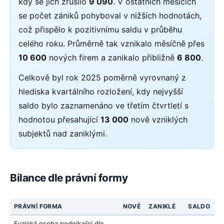
kdy se jich zrušilo
9 090
. V ostatních měsících
se počet zániků pohyboval v nižších hodnotách,
což přispělo k pozitivnímu saldu v průběhu
celého roku. Průměrně tak vznikalo měsíčně přes
10 600
nových firem a zanikalo přibližně
6 800
.
Celkově byl rok 2025 poměrně vyrovnaný z
hlediska kvartálního rozložení, kdy nejvyšší
saldo bylo zaznamenáno ve třetím čtvrtletí s
hodnotou přesahující
13 000
nově vzniklých
subjektů nad zaniklými.
Bilance dle právní formy
PRÁVNÍ FORMA
NOVÉ
ZANIKLÉ
SALDO
Fyzická osoba podnikající dle