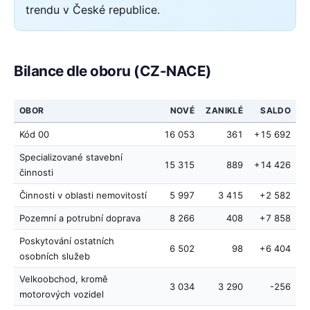
trendu v České republice.
Bilance dle oboru (CZ-NACE)
OBOR
NOVÉ
ZANIKLÉ
SALDO
Kód 00
16 053
361
+15 692
Specializované stavební
15 315
889
+14 426
činnosti
Činnosti v oblasti nemovitostí
5 997
3 415
+2 582
Pozemní a potrubní doprava
8 266
408
+7 858
Poskytování ostatních
6 502
98
+6 404
osobních služeb
Velkoobchod, kromě
3 034
3 290
-256
motorových vozidel