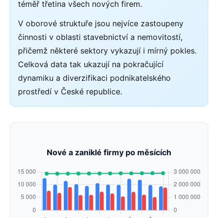
téměř třetina všech nových firem.
V oborové struktuře jsou nejvíce zastoupeny
činnosti v oblasti stavebnictví a nemovitostí,
přičemž některé sektory vykazují i mírný pokles.
Celková data tak ukazují na pokračující
dynamiku a diverzifikaci podnikatelského
prostředí v České republice.
Nové a zaniklé firmy po měsících