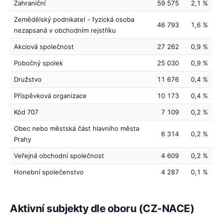
Zahraniční
59 575
2,1 %
Zemědělský podnikatel - fyzická osoba
46 793
1,6 %
nezapsaná v obchodním rejstříku
Akciová společnost
27 262
0,9 %
Pobočný spolek
25 030
0,9 %
Družstvo
11 676
0,4 %
Příspěvková organizace
10 173
0,4 %
Kód 707
7 109
0,2 %
Obec nebo městská část hlavního města
6 314
0,2 %
Prahy
Veřejná obchodní společnost
4 609
0,2 %
Honební společenstvo
4 287
0,1 %
Aktivní subjekty dle oboru (CZ-NACE)