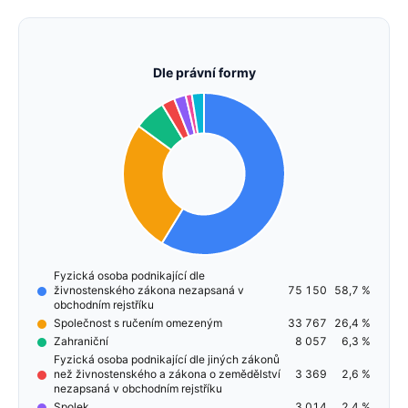
Dle právní formy
Fyzická osoba podnikající dle
živnostenského zákona nezapsaná v
75 150
58,7 %
obchodním rejstříku
Společnost s ručením omezeným
33 767
26,4 %
Zahraniční
8 057
6,3 %
Fyzická osoba podnikající dle jiných zákonů
než živnostenského a zákona o zemědělství
3 369
2,6 %
nezapsaná v obchodním rejstříku
Spolek
3 014
2,4 %