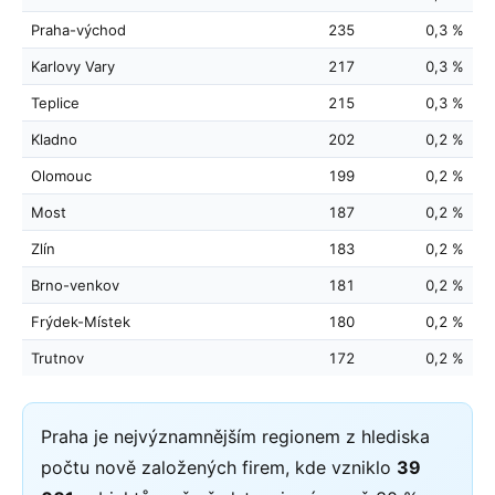
Praha-východ
235
0,3 %
Karlovy Vary
217
0,3 %
Teplice
215
0,3 %
Kladno
202
0,2 %
Olomouc
199
0,2 %
Most
187
0,2 %
Zlín
183
0,2 %
Brno-venkov
181
0,2 %
Frýdek-Místek
180
0,2 %
Trutnov
172
0,2 %
Praha je nejvýznamnějším regionem z hlediska
počtu nově založených firem, kde vzniklo
39