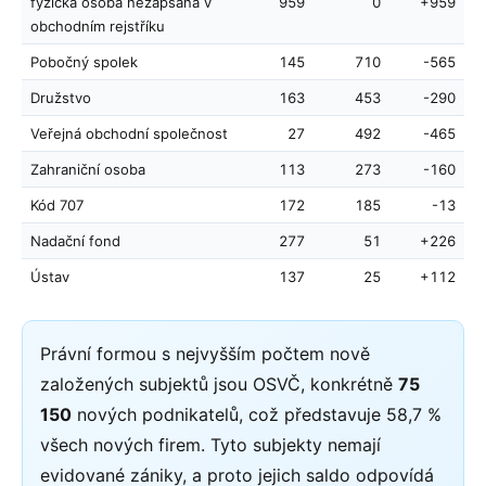
fyzická osoba nezapsaná v
959
0
+959
obchodním rejstříku
Pobočný spolek
145
710
-565
Družstvo
163
453
-290
Veřejná obchodní společnost
27
492
-465
Zahraniční osoba
113
273
-160
Kód 707
172
185
-13
Nadační fond
277
51
+226
Ústav
137
25
+112
Právní formou s nejvyšším počtem nově
založených subjektů jsou OSVČ, konkrétně
75
150
nových podnikatelů, což představuje 58,7 %
všech nových firem. Tyto subjekty nemají
evidované zániky, a proto jejich saldo odpovídá