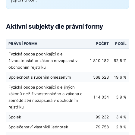
Aktivní subjekty dle právní formy
PRÁVNÍ FORMA
POČET
PODÍL
Fyzická osoba podnikající dle
živnostenského zákona nezapsaná v
1 810 182
62,5 %
obchodním rejstříku
Společnost s ručením omezeným
568 523
19,6 %
Fyzická osoba podnikající dle jiných
zákonů než živnostenského a zákona o
114 034
3,9 %
zemědělství nezapsaná v obchodním
rejstříku
Spolek
99 232
3,4 %
Společenství vlastníků jednotek
79 758
2,8 %