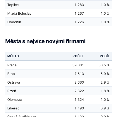
Teplice
1 283
1,0 %
Mladá Boleslav
1 267
1,0 %
Hodonín
1 226
1,0 %
Města s nejvíce novými firmami
MĚSTO
POČET
PODÍL
Praha
39 001
30,5 %
Brno
7 613
5,9 %
Ostrava
3 660
2,9 %
Plzeň
2 322
1,8 %
Olomouc
1 324
1,0 %
Liberec
1 190
0,9 %
České Budějovice
1 120
0,9 %