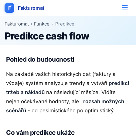
☰
F
Fakturomat
Fakturomat
›
Funkce
›
Predikce
Predikce cash flow
Pohled do budoucnosti
Na základě vašich historických dat (faktury a
výdaje) systém analyzuje trendy a vytváří
predikci
tržeb a nákladů
na následující měsíce. Vidíte
nejen očekávané hodnoty, ale i
rozsah možných
scénářů
- od pesimistického po optimistický.
Co vám predikce ukáže