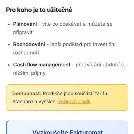
Pro koho je to užitečné
Plánování
- víte co očekávat a můžete se
připravit
Rozhodování
- lepší podklad pro investiční
rozhodnutí
Cash flow management
- předvídání období s
nižšími příjmy
Dostupnost:
Predikce jsou součástí tarifu
Standard a vyšších.
Zobrazit ceník
Vyzkoušejte Fakturomat