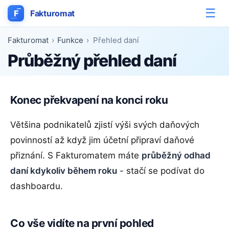
☰
F
Fakturomat
Fakturomat
›
Funkce
›
Přehled daní
Průběžný přehled daní
Konec překvapení na konci roku
Většina podnikatelů zjistí výši svých daňových
povinností až když jim účetní připraví daňové
přiznání. S Fakturomatem máte
průběžný odhad
daní kdykoliv během roku
- stačí se podívat do
dashboardu.
Co vše vidíte na první pohled