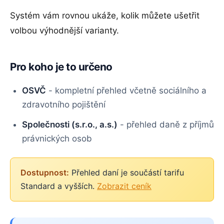
Systém vám rovnou ukáže, kolik můžete ušetřit
volbou výhodnější varianty.
Pro koho je to určeno
OSVČ
- kompletní přehled včetně sociálního a
zdravotního pojištění
Společnosti (s.r.o., a.s.)
- přehled daně z příjmů
právnických osob
Dostupnost:
Přehled daní je součástí tarifu
Standard a vyšších.
Zobrazit ceník