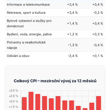
Informace a telekomunikace
+3,4 %
+0,4 %
Rekreace, sport a kultura
+3,4 %
-0,2 %
Bytové vybavení a služby pro
+1,4 %
+0,4 %
domácnost
Bydlení, voda, energie, paliva
+1,2 %
+0,3 %
Potraviny a nealkoholické
-1,3 %
-0,4 %
nápoje
Odívání a obuv
-2,4 %
+0,1 %
Celkový CPI – meziroční vývoj za 12 měsíců