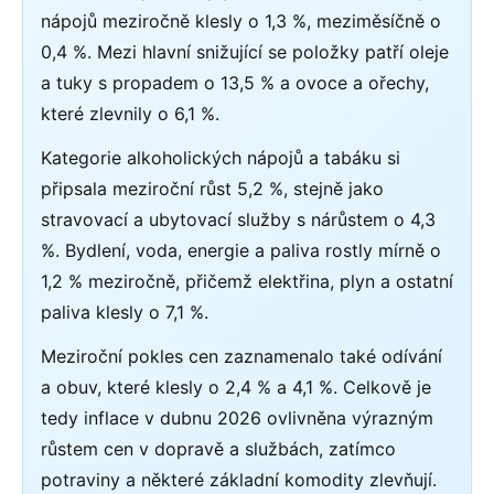
nápojů meziročně klesly o 1,3 %, meziměsíčně o
0,4 %. Mezi hlavní snižující se položky patří oleje
a tuky s propadem o 13,5 % a ovoce a ořechy,
které zlevnily o 6,1 %.
Kategorie alkoholických nápojů a tabáku si
připsala meziroční růst 5,2 %, stejně jako
stravovací a ubytovací služby s nárůstem o 4,3
%. Bydlení, voda, energie a paliva rostly mírně o
1,2 % meziročně, přičemž elektřina, plyn a ostatní
paliva klesly o 7,1 %.
Meziroční pokles cen zaznamenalo také odívání
a obuv, které klesly o 2,4 % a 4,1 %. Celkově je
tedy inflace v dubnu 2026 ovlivněna výrazným
růstem cen v dopravě a službách, zatímco
potraviny a některé základní komodity zlevňují.