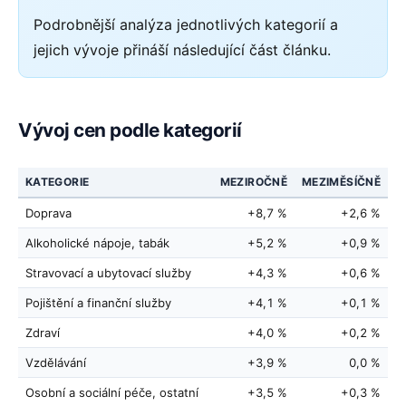
Podrobnější analýza jednotlivých kategorií a
jejich vývoje přináší následující část článku.
Vývoj cen podle kategorií
KATEGORIE
MEZIROČNĚ
MEZIMĚSÍČNĚ
Doprava
+8,7 %
+2,6 %
Alkoholické nápoje, tabák
+5,2 %
+0,9 %
Stravovací a ubytovací služby
+4,3 %
+0,6 %
Pojištění a finanční služby
+4,1 %
+0,1 %
Zdraví
+4,0 %
+0,2 %
Vzdělávání
+3,9 %
0,0 %
Osobní a sociální péče, ostatní
+3,5 %
+0,3 %