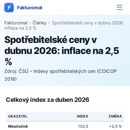
☰
F
Fakturomat
Fakturomat
›
Články
›
Spotřebitelské ceny v dubnu 2026:
inflace na 2,5 %
Spotřebitelské ceny v
dubnu 2026: inflace na 2,5
%
Zdroj: ČSÚ – Indexy spotřebitelských cen (COICOP
2018)
Celkový index za duben 2026
UKAZATEL
INDEX
ZMĚNA
Meziročně
102,5
+2,5 %