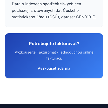
Data o indexech spotřebitelských cen
pocházejí z otevřených dat Českého
statistického úřadu (ČSÚ), dataset CEN0101E.
Potřebujete fakturovat?
Vyzkoušejte Fakturomat - jednoduchou online
fakturaci.
Vyzkoušet zdarma