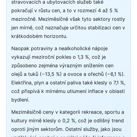
stravovacích a ubytovacích služeb také
pokračují v růstu cen, a to v rozmezí 4 až 5 %
meziročně. Meziměsíčně však tyto sektory rostly
jen mírně, což naznačuje určitou stabilizaci cen v
krátkodobém horizontu.
Naopak potraviny a nealkoholické nápoje
vykazují meziroční pokles o 1,3 %, což je
způsobeno zejména výrazným snížením cen
olejů a tuků (−13,5 %) a ovoce a ořechů (−6,1 %).
Elektřina, plyn a ostatní paliva také klesly o 7,1 %,
což přispívá k mírnému utlumení inflace v oblasti
bydlení.
Meziměsíčně ceny v kategorii rekreace, sportu a
kultury mírně klesly o 0,2 %, což je odlišný trend
oproti jiným sektorům. Ostatní služby, jako jsou