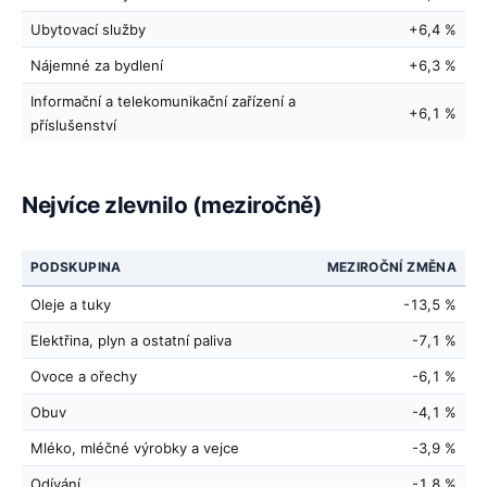
Ubytovací služby
+6,4 %
Nájemné za bydlení
+6,3 %
Informační a telekomunikační zařízení a
+6,1 %
příslušenství
Nejvíce zlevnilo (meziročně)
PODSKUPINA
MEZIROČNÍ ZMĚNA
Oleje a tuky
-13,5 %
Elektřina, plyn a ostatní paliva
-7,1 %
Ovoce a ořechy
-6,1 %
Obuv
-4,1 %
Mléko, mléčné výrobky a vejce
-3,9 %
Odívání
-1,8 %