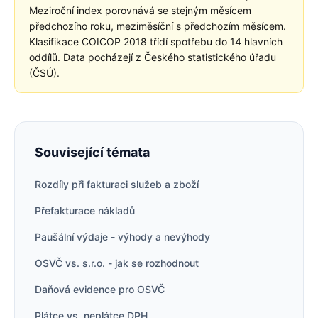
Meziroční index porovnává se stejným měsícem
předchozího roku, meziměsíční s předchozím měsícem.
Klasifikace COICOP 2018 třídí spotřebu do 14 hlavních
oddílů. Data pocházejí z Českého statistického úřadu
(ČSÚ).
Související témata
Rozdíly při fakturaci služeb a zboží
Přefakturace nákladů
Paušální výdaje - výhody a nevýhody
OSVČ vs. s.r.o. - jak se rozhodnout
Daňová evidence pro OSVČ
Plátce vs. neplátce DPH