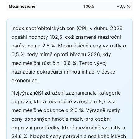
Meziměsíčně
100,5
+0,5 %
Index spotřebitelských cen (CPI) v dubnu 2026
dosáhl hodnoty 102,5, což znamená meziroční
nárůst cen o 2,5 %. Meziměsíčně ceny vzrostly o
0,5 %, tedy mírně oproti březnu 2026, kdy
meziměsíční růst činil 0,6 %. Tento vývoj
naznačuje pokračující mírnou inflaci v české
ekonomice.
Nejvýraznější zdražení zaznamenala kategorie
doprava, která meziročně vzrostla o 8,7 % a
meziměsíčně dokonce o 2,6 %. Výrazně rostly
ceny pohonných hmot a maziv pro osobní
dopravní prostředky, které meziročně vzrostly o
24,6 %. Naopak ceny potravin a nealkoholických