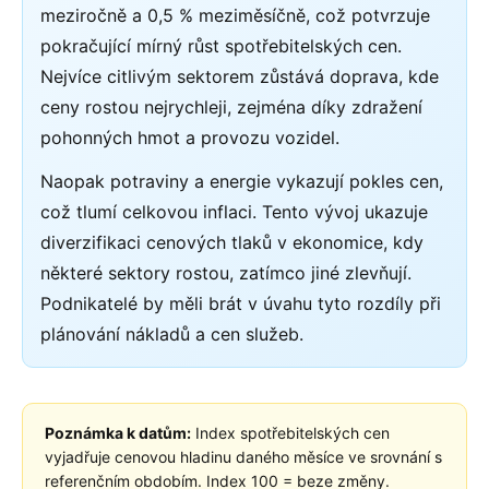
meziročně a 0,5 % meziměsíčně, což potvrzuje
pokračující mírný růst spotřebitelských cen.
Nejvíce citlivým sektorem zůstává doprava, kde
ceny rostou nejrychleji, zejména díky zdražení
pohonných hmot a provozu vozidel.
Naopak potraviny a energie vykazují pokles cen,
což tlumí celkovou inflaci. Tento vývoj ukazuje
diverzifikaci cenových tlaků v ekonomice, kdy
některé sektory rostou, zatímco jiné zlevňují.
Podnikatelé by měli brát v úvahu tyto rozdíly při
plánování nákladů a cen služeb.
Poznámka k datům:
Index spotřebitelských cen
vyjadřuje cenovou hladinu daného měsíce ve srovnání s
referenčním obdobím. Index 100 = beze změny.