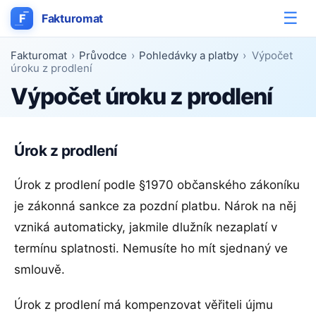
☰
F
Fakturomat
Fakturomat
›
Průvodce
›
Pohledávky a platby
›
Výpočet
úroku z prodlení
Výpočet úroku z prodlení
Úrok z prodlení
Úrok z prodlení podle §1970 občanského zákoníku
je zákonná sankce za pozdní platbu. Nárok na něj
vzniká automaticky, jakmile dlužník nezaplatí v
termínu splatnosti. Nemusíte ho mít sjednaný ve
smlouvě.
Úrok z prodlení má kompenzovat věřiteli újmu