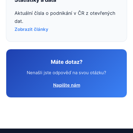
Aktuální čísla o podnikání v ČR z otevřených
dat.
Zobrazit články
Máte dotaz?
Nenašli jste odpověď na svou otázku?
Napište nám