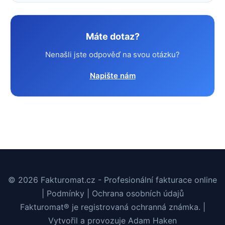
Máte dotaz?
Nenašli jste odpověď na svou otázku?
Napište nám
© 2026 Fakturomat.cz - Profesionální fakturace online
|
Podmínky
|
Ochrana osobních údajů
Fakturomat® je registrovaná ochranná známka. |
Vytvořil a provozuje
Adam Haken