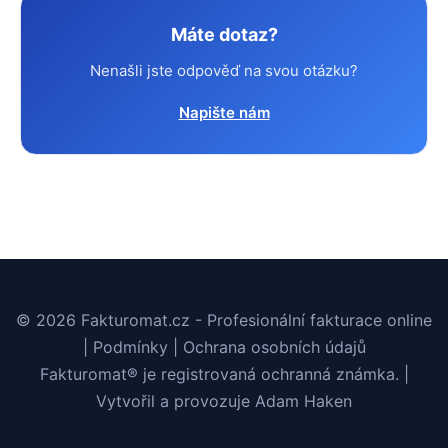
Máte dotaz?
Nenašli jste odpověď na svou otázku?
Napište nám
© 2026 Fakturomat.cz - Profesionální fakturace online
|
Podmínky
|
Ochrana osobních údajů
Fakturomat® je registrovaná ochranná známka. |
Vytvořil a provozuje
Adam Haken