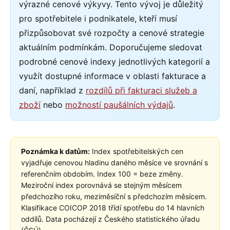
výrazné cenové výkyvy. Tento vývoj je důležitý
pro spotřebitele i podnikatele, kteří musí
přizpůsobovat své rozpočty a cenové strategie
aktuálním podmínkám. Doporučujeme sledovat
podrobné cenové indexy jednotlivých kategorií a
využít dostupné informace v oblasti fakturace a
daní, například z
rozdílů při fakturaci služeb a
zboží
nebo
možností paušálních výdajů
.
Poznámka k datům:
Index spotřebitelských cen
vyjadřuje cenovou hladinu daného měsíce ve srovnání s
referenčním obdobím. Index 100 = beze změny.
Meziroční index porovnává se stejným měsícem
předchozího roku, meziměsíční s předchozím měsícem.
Klasifikace COICOP 2018 třídí spotřebu do 14 hlavních
oddílů. Data pocházejí z Českého statistického úřadu