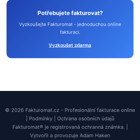
Potřebujete fakturovat?
Vyzkoušejte Fakturomat - jednoduchou online
fakturaci.
Vyzkoušet zdarma
© 2026 Fakturomat.cz - Profesionální fakturace online
|
Podmínky
|
Ochrana osobních údajů
Fakturomat® je registrovaná ochranná známka. |
Vytvořil a provozuje
Adam Haken