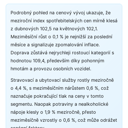
Podrobný pohled na cenový vývoj ukazuje, že
meziroční index spotřebitelských cen mírně klesá
z dubnových 102,5 na květnových 102,1.
Meziměsíční růst o 0,1 % je nejnižší za poslední
měsíce a signalizuje zpomalování inflace.
Doprava zůstává nejrychleji rostoucí kategorií s
hodnotou 109,4, především díky pohonným
hmotám a provozu osobních vozidel.
Stravovací a ubytovací služby rostly meziročně
o 4,4 %, s meziměsíčním nárůstem 0,6 %, což
naznačuje pokračující tlak na ceny v tomto
segmentu. Naopak potraviny a nealkoholické
nápoje klesly o 1,9 % meziročně, přesto
meziměsíčně vzrostly o 0,6 %, což může odrážet