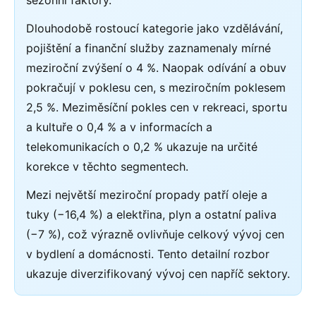
sezónní faktory.
Dlouhodobě rostoucí kategorie jako vzdělávání,
pojištění a finanční služby zaznamenaly mírné
meziroční zvýšení o 4 %. Naopak odívání a obuv
pokračují v poklesu cen, s meziročním poklesem
2,5 %. Meziměsíční pokles cen v rekreaci, sportu
a kultuře o 0,4 % a v informacích a
telekomunikacích o 0,2 % ukazuje na určité
korekce v těchto segmentech.
Mezi největší meziroční propady patří oleje a
tuky (−16,4 %) a elektřina, plyn a ostatní paliva
(−7 %), což výrazně ovlivňuje celkový vývoj cen
v bydlení a domácnosti. Tento detailní rozbor
ukazuje diverzifikovaný vývoj cen napříč sektory.