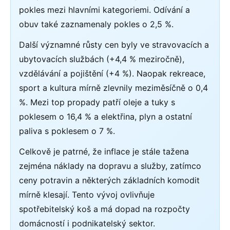
pokles mezi hlavními kategoriemi. Odívání a
obuv také zaznamenaly pokles o 2,5 %.
Další významné růsty cen byly ve stravovacích a
ubytovacích službách (+4,4 % meziročně),
vzdělávání a pojištění (+4 %). Naopak rekreace,
sport a kultura mírně zlevnily meziměsíčně o 0,4
%. Mezi top propady patří oleje a tuky s
poklesem o 16,4 % a elektřina, plyn a ostatní
paliva s poklesem o 7 %.
Celkově je patrné, že inflace je stále tažena
zejména náklady na dopravu a služby, zatímco
ceny potravin a některých základních komodit
mírně klesají. Tento vývoj ovlivňuje
spotřebitelský koš a má dopad na rozpočty
domácností i podnikatelský sektor.