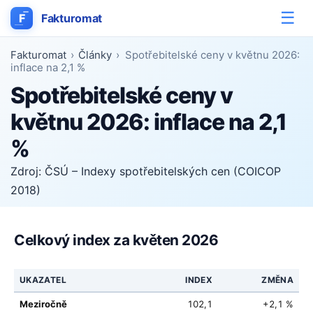
☰
F
Fakturomat
Fakturomat
›
Články
›
Spotřebitelské ceny v květnu 2026:
inflace na 2,1 %
Spotřebitelské ceny v
květnu 2026: inflace na 2,1
%
Zdroj: ČSÚ – Indexy spotřebitelských cen (COICOP
2018)
Celkový index za květen 2026
UKAZATEL
INDEX
ZMĚNA
Meziročně
102,1
+2,1 %