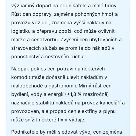
významný dopad na podnikatele a malé firmy.
Růst cen dopravy, zejména pohonných hmot a
provozu vozidel, znamená vyšší náklady na
logistiku a přepravu zboží, což může ovlivnit
marže a cenotvorbu. Zvýšení cen ubytovacích a
stravovacích služeb se promítá do nákladů v
pohostinství a cestovním ruchu.
Naopak pokles cen potravin a některých
komodit může dočasně ulevit nákladům v
maloobchodě a gastronomii. Mírný růst cen
bydlení, vody a energií (+1,3 % meziročně)
naznačuje stabilitu nákladů na provoz kanceláří a
provozoven, ale propad cen elektřiny a plynu
může snížit některé fixní výdaje.
Podnikatelé by měli sledovat vývoj cen zejména