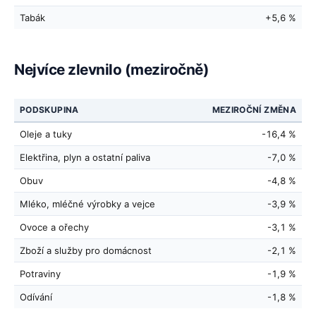
Tabák
+5,6 %
Nejvíce zlevnilo (meziročně)
PODSKUPINA
MEZIROČNÍ ZMĚNA
Oleje a tuky
-16,4 %
Elektřina, plyn a ostatní paliva
-7,0 %
Obuv
-4,8 %
Mléko, mléčné výrobky a vejce
-3,9 %
Ovoce a ořechy
-3,1 %
Zboží a služby pro domácnost
-2,1 %
Potraviny
-1,9 %
Odívání
-1,8 %