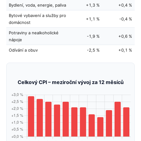
Bydlení, voda, energie, paliva
+1,3 %
+0,4 %
Bytové vybavení a služby pro
+1,1 %
-0,4 %
domácnost
Potraviny a nealkoholické
-1,9 %
+0,6 %
nápoje
Odívání a obuv
-2,5 %
+0,1 %
Celkový CPI – meziroční vývoj za 12 měsíců