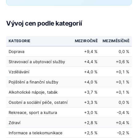
Vývoj cen podle kategorií
KATEGORIE
MEZIROČNĚ
MEZIMĚSÍČNĚ
Doprava
+9,4 %
0,0 %
Stravovací a ubytovací služby
+4,4 %
+0,6 %
Vzdělávání
+4,0 %
+0,1 %
Pojištění a finanční služby
+4,0 %
+0,1 %
Alkoholické nápoje, tabák
+3,7 %
+0,1 %
Osobní a sociální péče, ostatní
+3,3 %
0,0 %
Rekreace, sport a kultura
+3,0 %
-0,4 %
Zdraví
+2,8 %
+0,4 %
Informace a telekomunikace
+2,5 %
-0,2 %