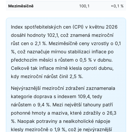
Meziměsíčně
100,1
+0,1 %
Index spotřebitelských cen (CPI) v květnu 2026
dosáhl hodnoty 102,1, což znamená meziroční
růst cen o 2,1 %. Meziměsíčně ceny vzrostly o 0,1
%, což naznačuje mírnou stabilizaci inflace po
předchozím měsíci s růstem o 0,5 % v dubnu.
Celkově tak inflace mírně klesla oproti dubnu,
kdy meziroční nárůst činil 2,5 %.
Nejvýraznější meziroční zdražení zaznamenala
kategorie doprava s indexem 109,4, tedy
nárůstem o 9,4 %. Mezi největší tahouny patří
pohonné hmoty a maziva, které zdražily o 26,3
%. Naopak potraviny a nealkoholické nápoje
klesly meziročně o 1,9 %, což je nejvýraznější