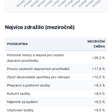
Nejvíce zdražilo (meziročně)
MEZIROČNÍ
PODSKUPINA
ZMĚNA
Pohonné hmoty a maziva pro osobní
+26,3 %
dopravní prostředky
Provoz osobních dopravních prostředků
+17,9 %
Zboží dlouhodobé spotřeby pro rekreaci
+10,5 %
Přepravní a poštovní služby
+8,3 %
Kulturní služby
+8,0 %
Nájemné za bydlení
+6,5 %
Ubytovací služby
+6,5 %