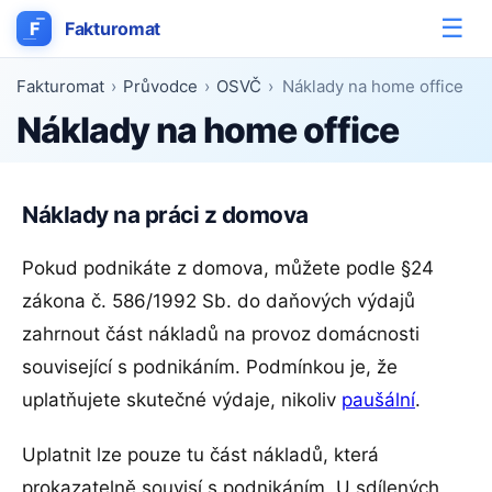
☰
F
Fakturomat
Fakturomat
›
Průvodce
›
OSVČ
›
Náklady na home office
Náklady na home office
Náklady na práci z domova
Pokud podnikáte z domova, můžete podle §24
zákona č. 586/1992 Sb. do daňových výdajů
zahrnout část nákladů na provoz domácnosti
související s podnikáním. Podmínkou je, že
uplatňujete skutečné výdaje, nikoliv
paušální
.
Uplatnit lze pouze tu část nákladů, která
prokazatelně souvisí s podnikáním. U sdílených