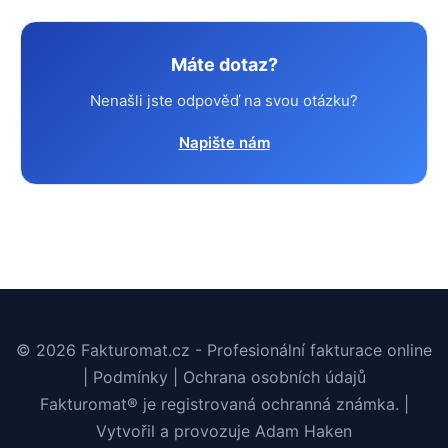
Máte dotaz?
Nenašli jste odpověď na svou otázku?
Napište nám
© 2026 Fakturomat.cz - Profesionální fakturace online
|
Podmínky
|
Ochrana osobních údajů
Fakturomat® je registrovaná ochranná známka. |
Vytvořil a provozuje
Adam Haken